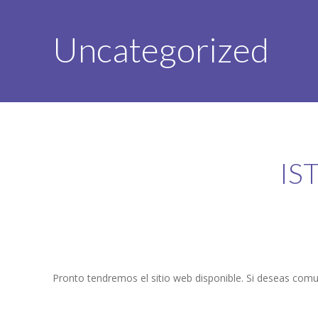
Uncategorized
IS
Pronto tendremos el sitio web disponible. Si deseas com